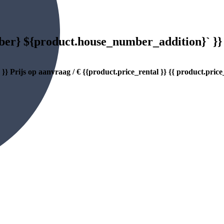
mber} ${product.house_number_addition}` }}
 }}
Prijs op aanvraag
/
€ {{product.price_rental }} {{ product.price