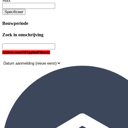
Max
Specificeer
Bouwperiode
Zoek in omschrijving
{{filters.countOfAppliedFilters}}