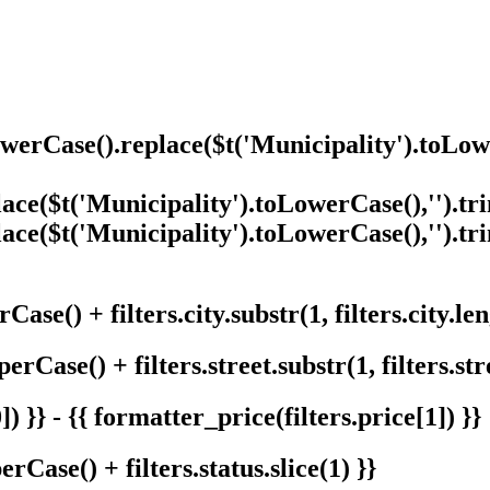
owerCase().replace($t('Municipality').toLowe
ce($t('Municipality').toLowerCase(),'').trim(
ce($t('Municipality').toLowerCase(),'').trim(
ase() + filters.city.substr(1, filters.city.leng
erCase() + filters.street.substr(1, filters.stre
) }} - {{ formatter_price(filters.price[1]) }}
erCase() + filters.status.slice(1) }}