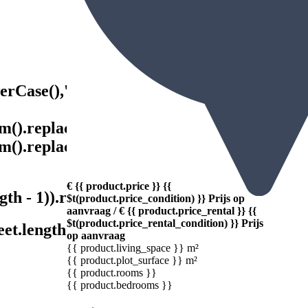
rCase(),'').trim().replace(/^\-+|\-+$/g,
).replace(/^\-+|\-+$/g, '').substr(1,
).replace(/^\-+|\-+$/g, '').length -
€ {{ product.price }} {{
th - 1)).replace(/-/g,' ') }}
$t(product.price_condition) }}
Prijs op
aanvraag
/
€ {{ product.price_rental }} {{
$t(product.price_rental_condition) }}
Prijs
et.length - 1)).replace(/-/g,' ') }}
op aanvraag
{{ product.living_space }} m²
{{ product.plot_surface }} m²
{{ product.rooms }}
{{ product.bedrooms }}