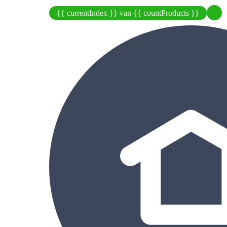
{{ currentIndex }} van {{ countProducts }}