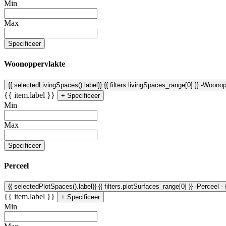
Min
Max
Specificeer
Woonoppervlakte
{{ selectedLivingSpaces().label}}
{{ filters.livingSpaces_range[0] }} -Woono
{{ item.label }}
+ Specificeer
Min
Max
Specificeer
Perceel
{{ selectedPlotSpaces().label}}
{{ filters.plotSurfaces_range[0] }} -Perceel -
{{ item.label }}
+ Specificeer
Min