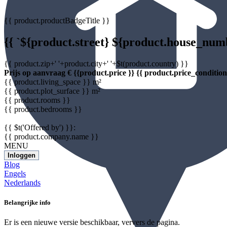
{{ product.productBadgeTitle }}
{{ `${product.street} ${product.house_nu
{{ product.zip+' '+product.city+' '+$t(product.country) }}
Prijs op aanvraag
€ {{product.price }} {{ product.price_condition
{{ product.living_space }} m²
{{ product.plot_surface }} m²
{{ product.rooms }}
{{ product.bedrooms }}
{{ $t('Offered by') }}:
{{ product.company.name }}
MENU
Inloggen
Blog
Engels
Nederlands
Belangrijke info
Er is een nieuwe versie beschikbaar, ververs de pagina.