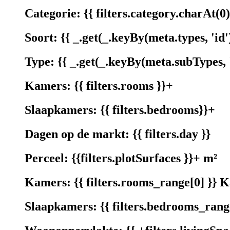
Categorie:
{{ filters.category.charAt(0)
Soort:
{{ _.get(_.keyBy(meta.types, 'id'
Type:
{{ _.get(_.keyBy(meta.subTypes, 
Kamers:
{{ filters.rooms }}+
Slaapkamers:
{{ filters.bedrooms}}+
Dagen op de markt:
{{ filters.day }}
Perceel:
{{filters.plotSurfaces }}+ m²
Kamers:
{{ filters.rooms_range[0] }} 
Slaapkamers:
{{ filters.bedrooms_rang