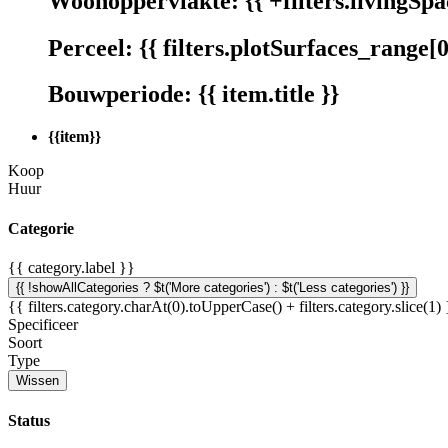
Woonoppervlakte:
{{ +filters.livingSp
Perceel:
{{ filters.plotSurfaces_range[0
Bouwperiode:
{{ item.title }}
{{item}}
Koop
Huur
Categorie
{{ category.label }}
{{ !showAllCategories ? $t('More categories') : $t('Less categories') }}
{{ filters.category.charAt(0).toUpperCase() + filters.category.slice(1)
Specificeer
Soort
Type
Wissen
Status