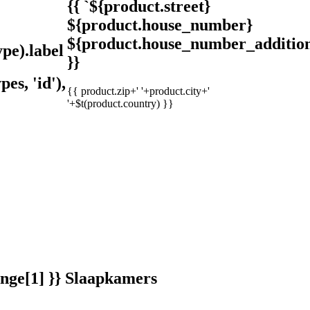
{{ `${product.street}
${product.house_number}
${product.house_number_addition
pe).label }}
}}
s, 'id'), subType).label }}
{{ product.zip+' '+product.city+'
'+$t(product.country) }}
ange[1] }} Slaapkamers