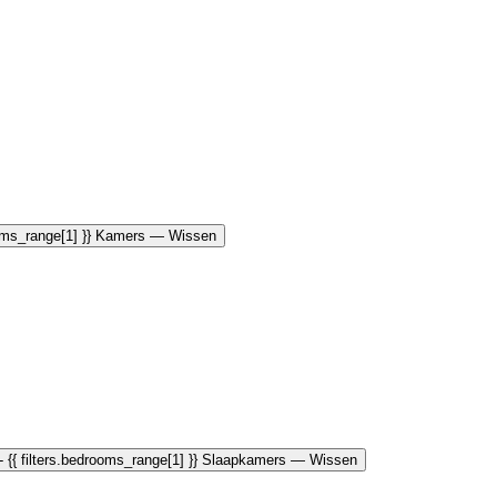
rooms_range[1] }} Kamers
— Wissen
 - {{ filters.bedrooms_range[1] }} Slaapkamers
— Wissen