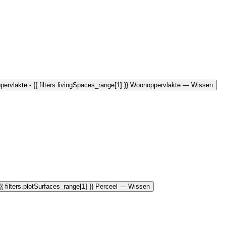
ppervlakte - {{ filters.livingSpaces_range[1] }} Woonoppervlakte
— Wissen
 {{ filters.plotSurfaces_range[1] }} Perceel
— Wissen