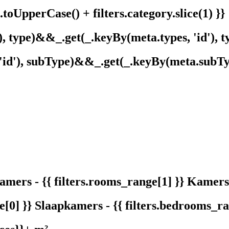
.toUpperCase() + filters.category.slice(1) }}
), type)&&_.get(_.keyBy(meta.types, 'id'), ty
'id'), subType)&&_.get(_.keyBy(meta.subType
Kamers - {{ filters.rooms_range[1] }} Kamers
e[0] }} Slaapkamers - {{ filters.bedrooms_r