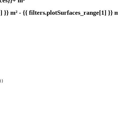
aces}}+ m²
] }} m² - {{ filters.plotSurfaces_range[1] }} 
 }}