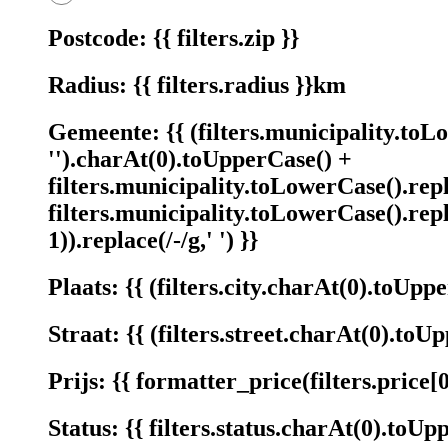
Postcode:
{{ filters.zip }}
Radius:
{{ filters.radius }}km
Gemeente:
{{ (filters.municipality.toL
'').charAt(0).toUpperCase() +
filters.municipality.toLowerCase().repla
filters.municipality.toLowerCase().repla
1)).replace(/-/g,' ') }}
Plaats:
{{ (filters.city.charAt(0).toUpperC
Straat:
{{ (filters.street.charAt(0).toUpp
Prijs:
{{ formatter_price(filters.price[0]
Status:
{{ filters.status.charAt(0).toUpp