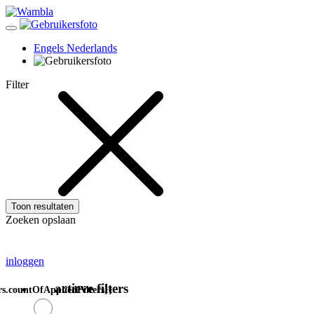
Engels
Nederlands
Filter
Toon resultaten
Zoeken opslaan
inloggen
actieve filters
ers.countOfAppliedFilters}}