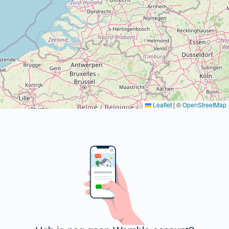
Leaflet
|
©
OpenStreetMap