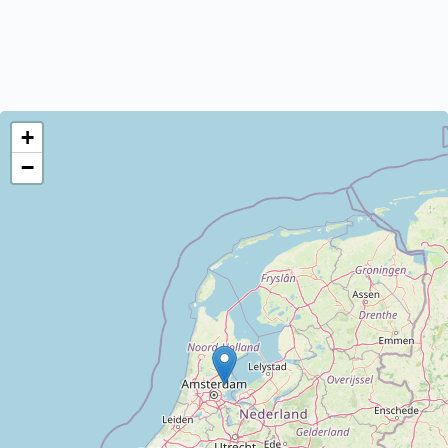
Broek in Waterland heeft 50 straten.
+
−