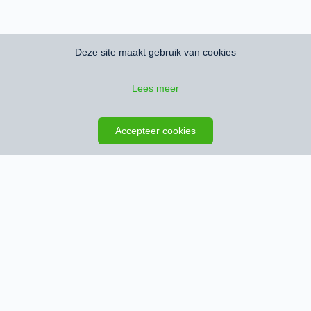
Deze site maakt gebruik van cookies
Lees meer
Zoeken opslaan
Kaart
Accepteer cookies
Schrijf je in en ontvang het nieuwste
woningaanbod