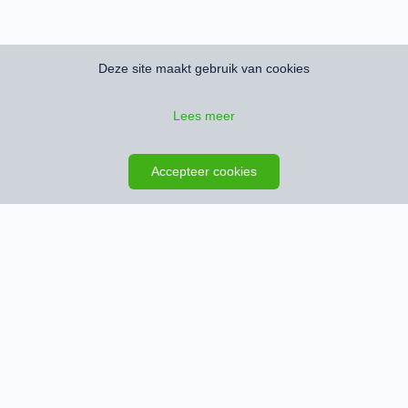
Deze site maakt gebruik van cookies
Lees meer
Zoeken opslaan
Kaart
Accepteer cookies
Schrijf je in en ontvang het nieuwste
woningaanbod