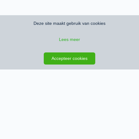
Deze site maakt gebruik van cookies
Lees meer
Zoeken opslaan
Kaart
Accepteer cookies
Schrijf je in en ontvang het nieuwste
woningaanbod