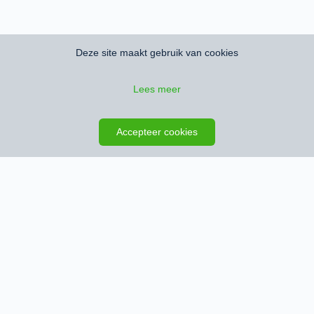
Deze site maakt gebruik van cookies
Lees meer
Zoeken opslaan
Kaart
Accepteer cookies
Schrijf je in en ontvang het nieuwste
woningaanbod