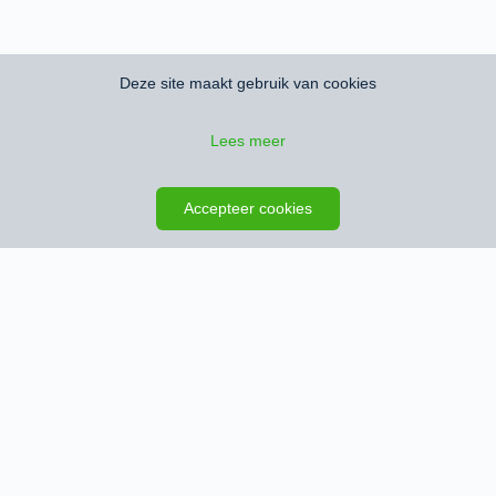
Deze site maakt gebruik van cookies
Lees meer
Zoeken opslaan
Kaart
Accepteer cookies
Schrijf je in en ontvang het nieuwste
woningaanbod