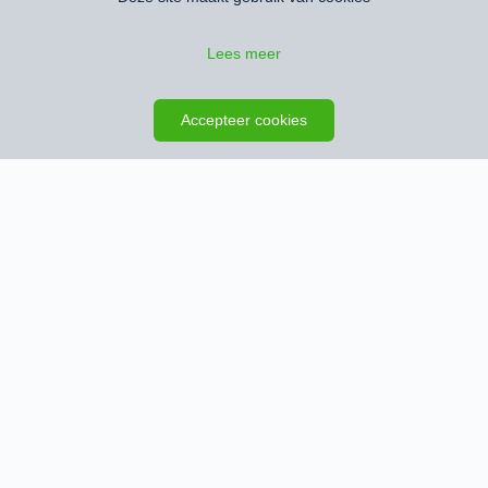
Lees meer
Zoeken opslaan
Kaart
Accepteer cookies
Schrijf je in en ontvang het nieuwste
woningaanbod
We houden je op de hoogte zodra er nieuwe woningen
zijn die aan je zoekopdracht voldoen.