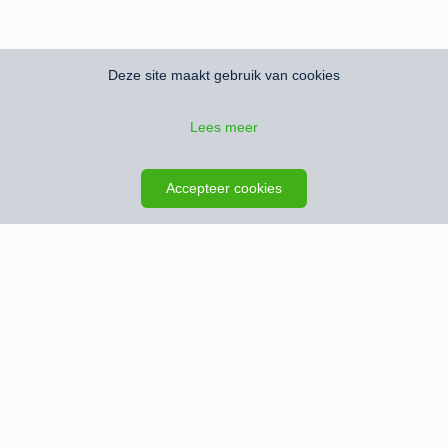
Deze site maakt gebruik van cookies
Lees meer
Zoeken opslaan
Kaart
Accepteer cookies
Schrijf je in en ontvang het nieuwste
woningaanbod