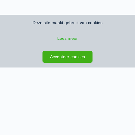
Deze site maakt gebruik van cookies
Lees meer
Zoeken opslaan
Kaart
Accepteer cookies
Schrijf je in en ontvang het nieuwste
woningaanbod