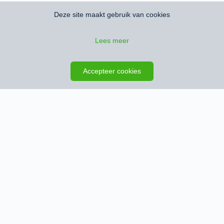
Deze site maakt gebruik van cookies
Lees meer
Zoeken opslaan
Kaart
Accepteer cookies
Schrijf je in en ontvang het nieuwste
woningaanbod
We houden je op de hoogte zodra er nieuwe woningen