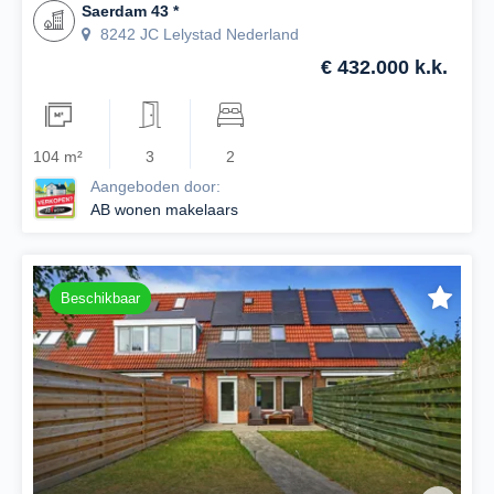
Saerdam 43 *
8242 JC Lelystad Nederland
€ 432.000 k.k.
104 m²
3
2
Aangeboden door:
AB wonen makelaars
Beschikbaar