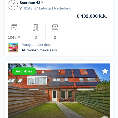
Saerdam 43 *
8242 JC Lelystad Nederland
€ 432.000 k.k.
104 m²
3
2
Aangeboden door:
AB wonen makelaars
Beschikbaar