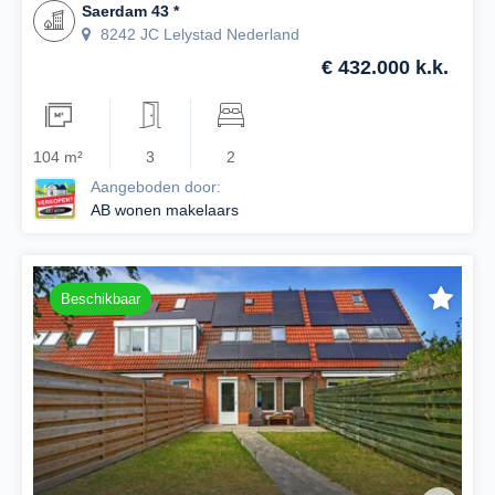
Saerdam 43 *
8242 JC Lelystad Nederland
€ 432.000 k.k.
104 m²
3
2
Aangeboden door:
AB wonen makelaars
Beschikbaar