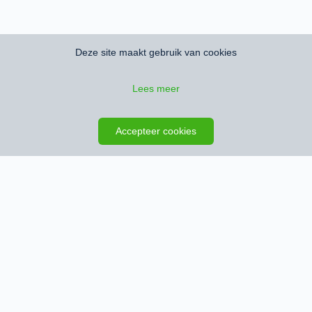
Deze site maakt gebruik van cookies
Lees meer
Zoeken opslaan
Kaart
Accepteer cookies
Schrijf je in en ontvang het nieuwste
woningaanbod