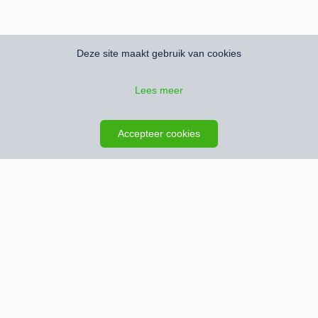
Deze site maakt gebruik van cookies
Lees meer
Zoeken opslaan
Kaart
Accepteer cookies
Schrijf je in en ontvang het nieuwste
woningaanbod