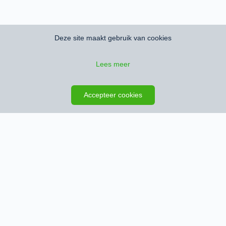
Deze site maakt gebruik van cookies
Lees meer
Zoeken opslaan
Kaart
Accepteer cookies
Schrijf je in en ontvang het nieuwste
woningaanbod