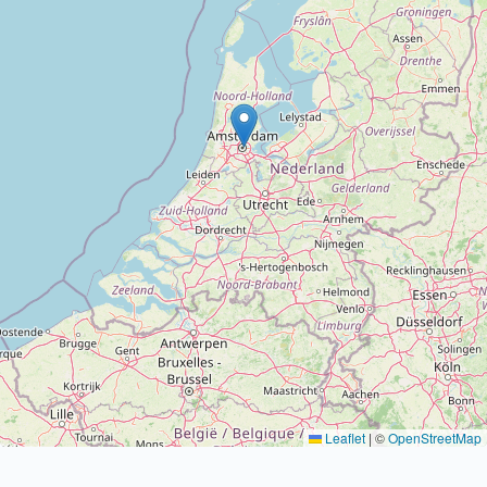
Leaflet
|
©
OpenStreetMap