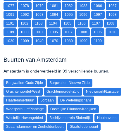
1077
1078
1079
1081
1082
1083
1086
1087
1091
1092
1093
1094
1095
1096
1097
1098
1101
1102
1103
1104
1105
1106
1107
1108
1109
1000
1001
1005
1007
1008
1006
1020
1030
1009
1040
1070
1080
1090
1100
Buurten van Amsterdam
Amsterdam is onderverdeeld in 99 verschillende buurten.
Burgwallen-Oude Zijde
Burgwallen-Nieuwe Zijde
Grachtengordel-West
Grachtengordel-Zuid
Nieuwmarkt/Lastage
Haarlemmerbuurt
Jordaan
De Weteringschans
Weesperbuurt/Plantage
Oostelijke Eilanden/Kadijken
Westelijk Havengebied
Bedrijventerrein Sloterdijk
Houthavens
Spaarndammer- en Zeeheldenbuurt
Staatsliedenbuurt