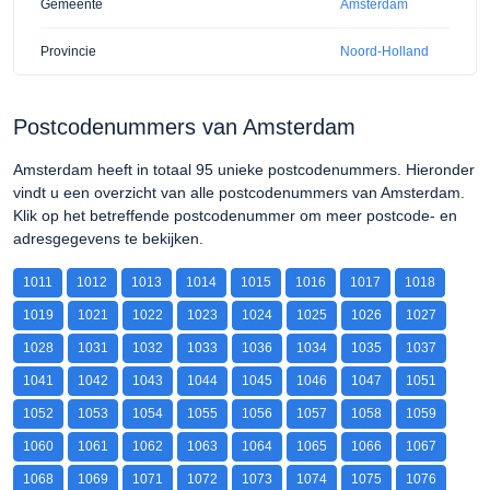
Gemeente
Amsterdam
Provincie
Noord-Holland
Postcodenummers van Amsterdam
Amsterdam heeft in totaal 95 unieke postcodenummers. Hieronder
vindt u een overzicht van alle postcodenummers van Amsterdam.
Klik op het betreffende postcodenummer om meer postcode- en
adresgegevens te bekijken.
1011
1012
1013
1014
1015
1016
1017
1018
1019
1021
1022
1023
1024
1025
1026
1027
1028
1031
1032
1033
1036
1034
1035
1037
1041
1042
1043
1044
1045
1046
1047
1051
1052
1053
1054
1055
1056
1057
1058
1059
1060
1061
1062
1063
1064
1065
1066
1067
1068
1069
1071
1072
1073
1074
1075
1076