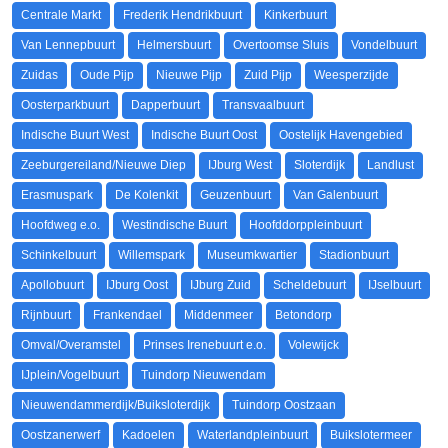
Centrale Markt
Frederik Hendrikbuurt
Kinkerbuurt
Van Lennepbuurt
Helmersbuurt
Overtoomse Sluis
Vondelbuurt
Zuidas
Oude Pijp
Nieuwe Pijp
Zuid Pijp
Weesperzijde
Oosterparkbuurt
Dapperbuurt
Transvaalbuurt
Indische Buurt West
Indische Buurt Oost
Oostelijk Havengebied
Zeeburgereiland/Nieuwe Diep
IJburg West
Sloterdijk
Landlust
Erasmuspark
De Kolenkit
Geuzenbuurt
Van Galenbuurt
Hoofdweg e.o.
Westindische Buurt
Hoofddorppleinbuurt
Schinkelbuurt
Willemspark
Museumkwartier
Stadionbuurt
Apollobuurt
IJburg Oost
IJburg Zuid
Scheldebuurt
IJselbuurt
Rijnbuurt
Frankendael
Middenmeer
Betondorp
Omval/Overamstel
Prinses Irenebuurt e.o.
Volewijck
IJplein/Vogelbuurt
Tuindorp Nieuwendam
Nieuwendammerdijk/Buiksloterdijk
Tuindorp Oostzaan
Oostzanerwerf
Kadoelen
Waterlandpleinbuurt
Buikslotermeer