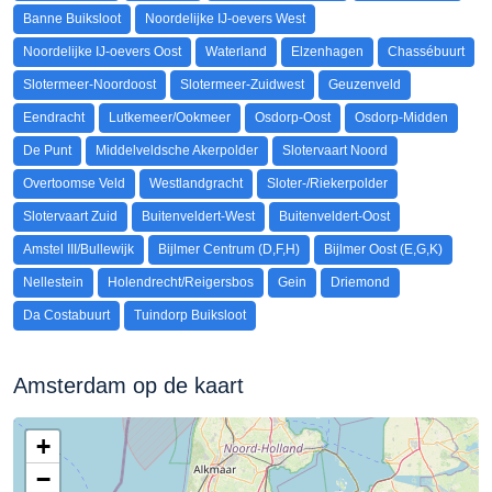
Banne Buiksloot
Noordelijke IJ-oevers West
Noordelijke IJ-oevers Oost
Waterland
Elzenhagen
Chassébuurt
Slotermeer-Noordoost
Slotermeer-Zuidwest
Geuzenveld
Eendracht
Lutkemeer/Ookmeer
Osdorp-Oost
Osdorp-Midden
De Punt
Middelveldsche Akerpolder
Slotervaart Noord
Overtoomse Veld
Westlandgracht
Sloter-/Riekerpolder
Slotervaart Zuid
Buitenveldert-West
Buitenveldert-Oost
Amstel III/Bullewijk
Bijlmer Centrum (D,F,H)
Bijlmer Oost (E,G,K)
Nellestein
Holendrecht/Reigersbos
Gein
Driemond
Da Costabuurt
Tuindorp Buiksloot
Amsterdam op de kaart
+
−