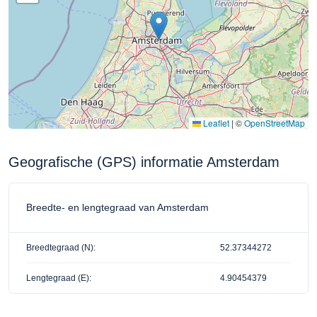
Leaflet
|
©
OpenStreetMap
Geografische (GPS) informatie Amsterdam
Breedte- en lengtegraad van Amsterdam
Breedtegraad (N):
52.37344272
Lengtegraad (E):
4.90454379