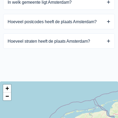
In welk gemeente ligt Amsterdam?
Amsterdam ligt in de gemeente Amsterdam binnen de
Hoeveel postcodes heeft de plaats Amsterdam?
provincie Noord-Holland.
Amsterdam heeft 95 unieke postcodes.
Hoeveel straten heeft de plaats Amsterdam?
Amsterdam heeft 4880 straten.
+
−