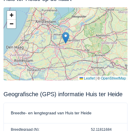
+
−
Leaflet
|
©
OpenStreetMap
Geografische (GPS) informatie Huis ter Heide
Breedte- en lengtegraad van Huis ter Heide
Breedtegraad (N):
52.11811684