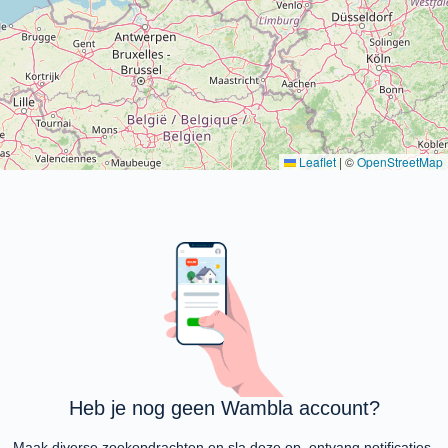
Leaflet
|
©
OpenStreetMap
Heb je nog geen Wambla account?
Maak diverse zoekopdrachten en sla deze op, ontvang notificaties,