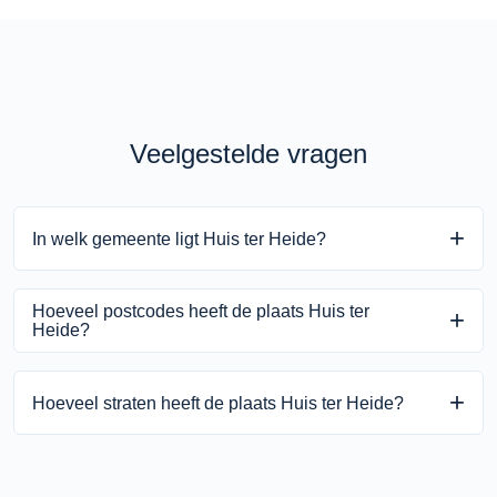
Veelgestelde vragen
In welk gemeente ligt Huis ter Heide?
Huis ter Heide ligt in de gemeente Zeist binnen de provincie
Hoeveel postcodes heeft de plaats Huis ter
Utrecht.
Heide?
Huis ter Heide heeft 1 unieke postcodes.
Hoeveel straten heeft de plaats Huis ter Heide?
Huis ter Heide heeft 49 straten.