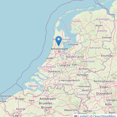
Leaflet
|
©
OpenStreetMap