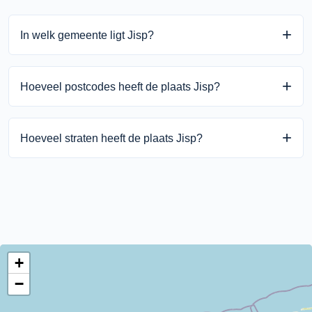
In welk gemeente ligt Jisp?
Jisp ligt in de gemeente Wormerland binnen de provincie
Hoeveel postcodes heeft de plaats Jisp?
Noord-Holland.
Jisp heeft 1 unieke postcodes.
Hoeveel straten heeft de plaats Jisp?
Jisp heeft 14 straten.
+
−