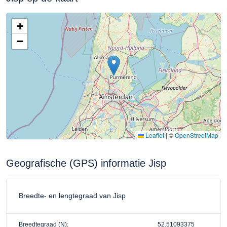
+
−
Leaflet
|
©
OpenStreetMap
Geografische (GPS) informatie Jisp
Breedte- en lengtegraad van Jisp
Breedtegraad (N):
52.51093375