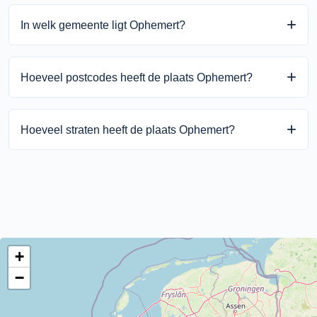
In welk gemeente ligt Ophemert?
Ophemert ligt in de gemeente West Betuwe binnen de
Hoeveel postcodes heeft de plaats Ophemert?
provincie Gelderland.
Ophemert heeft 2 unieke postcodes.
Hoeveel straten heeft de plaats Ophemert?
Ophemert heeft 47 straten.
+
−