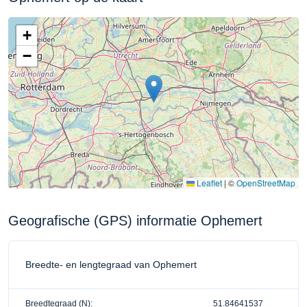
+
−
Leaflet
|
©
OpenStreetMap
Geografische (GPS) informatie Ophemert
Breedte- en lengtegraad van Ophemert
Breedtegraad (N):
51.84641537