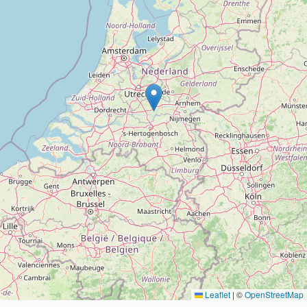
Leaflet
|
©
OpenStreetMap