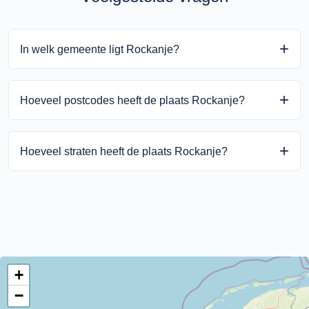
In welk gemeente ligt Rockanje?
Rockanje ligt in de gemeente Voorne aan Zee binnen de
Hoeveel postcodes heeft de plaats Rockanje?
provincie Zuid-Holland.
Rockanje heeft 1 unieke postcodes.
Hoeveel straten heeft de plaats Rockanje?
Rockanje heeft 178 straten.
+
−