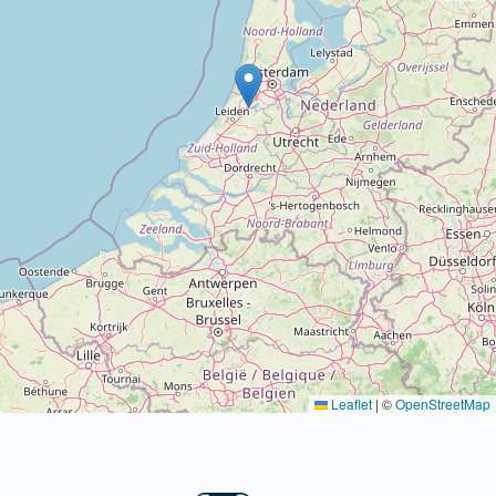
Leaflet
|
©
OpenStreetMap