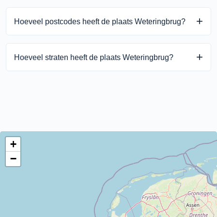
Weteringbrug ligt in de gemeente Haarlemmermeer binnen
Hoeveel postcodes heeft de plaats Weteringbrug?
de provincie Noord-Holland.
Weteringbrug heeft 1 unieke postcodes.
Hoeveel straten heeft de plaats Weteringbrug?
Weteringbrug heeft 5 straten.
+
−